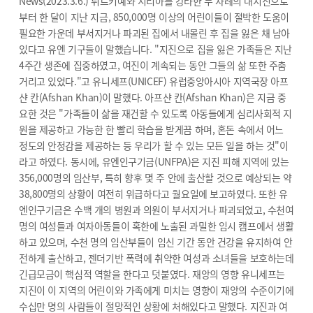
News(2023.3.6.) 튀르키예와 시리아를 강타한 두 차례의 대지진으로
부터 한 달이 지난 지금, 850,000명 이상의 어린이들이 절박한 도움이
필요한 가운데 부서지거나 파괴된 집에서 내몰린 후 집을 잃은 채 남아
있다고 유엔 기구들이 말했습니다. "지진으로 집을 잃은 가족들은 지난
4주간 생존에 집중하였고, 여진이 계속되는 동안 그들의 삶 또한 주춤
거리고 있었다."고 유니세프(UNICEF) 유럽중앙아시아 지역국장 아프
샨 칸(Afshan Khan)이 말했다. 아프샨 칸(Afshan Khan)은 지금 중
요한 것은 "가족들이 삶을 재건할 수 있도록 아동들에게 심리사회적 지
원을 제공하고 가능한 한 빨리 학습을 받게끔 하며, 혼돈 속에서 어느
정도의 안정감을 제공하는 등 우리가 할 수 있는 모든 일을 하는 것"이
라고 하였다. 동시에, 유엔인구기금(UNFPA)은 지진 피해 지역에 있는
356,000명의 임산부, 특히 향후 몇 주 안에 출산할 것으로 예상되는 약
38,800명의 상황이 여전히 위급하다고 월요일에 보고하였다. 또한 유
엔인구기금은 수백 개의 병원과 의원이 부서지거나 파괴되었고, 수천여
명의 여성들과 여자아동들이 혹한에 노출된 과밀한 임시 캠프에서 생활
하고 있으며, 수천 명의 임산부들이 임신 기간 동안 건강을 유지하여 안
전하게 출산하고, 젠더기반 폭력에 취약한 여성과 소녀들을 보호하는데
긴급모금이 핵심적 역할을 한다고 덧붙였다. 재앙의 영향 유니세프는
지진이 이 지역의 어린이와 가족에게 미치는 영향이 재앙의 수준이기에
수십만 명의 사람들이 절망적인 상황에 처해있다고 말했다. 지진과 여