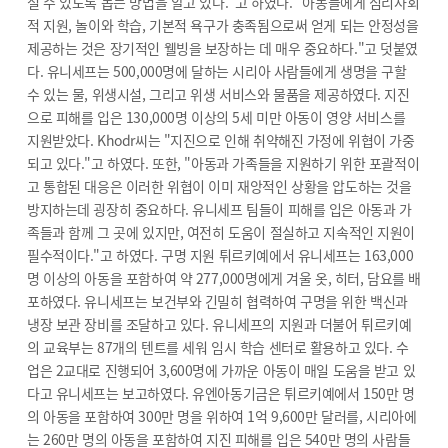
설 수 있도록 돕는 방법을 알고 있다."고 하였다. "아동들에게 심리사회
적 지원, 놀이와 학습, 기본적 욕구가 충족됨으로써 얻게 되는 안정성을
제공하는 것은 장기적인 웰빙을 보장하는 데 매우 중요하다."고 덧붙였
다. 유니세프는 500,000명에 달하는 시리아 사람들에게 생명을 구할
수 있는 물, 위생시설, 그리고 위생 서비스와 물품을 제공하였다. 지진
으로 피해를 입은 130,000명 이상의 5세 미만 아동이 영양 서비스를
지원받았다. Khodr씨는 "지진으로 인해 취약해진 가정에 위협이 가중
되고 있다."고 하였다. 또한, "아동과 가족들을 지원하기 위한 포괄적이
고 통합된 대응은 이러한 위협이 이미 재앙적인 상황을 압도하는 것을
방지하는데 굉장히 중요하다. 유니세프 팀들이 피해를 입은 아동과 가
족들과 함께 그 곳에 있지만, 여전히 도움이 절실하고 지속적인 지원이
필수적이다."고 하였다. 구명 지원 튀르키예에서 유니세프는 163,000
명 이상의 아동을 포함하여 약 277,000명에게 겨울 옷, 히터, 담요를 배
포하였다. 유니세프는 보건부와 긴밀히 협력하여 구명을 위한 백신과
냉장 보관 장비를 조달하고 있다. 유니세프의 지원과 더불어 튀르키예
의 교육부는 87개의 텐트를 세워 임시 학습 센터로 활용하고 있다. 수
업은 2교대로 진행되어 3,600명에 가까운 아동이 매일 도움을 받고 있
다고 유니세프는 보고하였다. 유엔아동기금은 튀르키예에서 150만 명
의 아동을 포함하여 300만 명을 위하여 1억 9,600만 달러를, 시리아에
는 260만 명의 아동을 포함하여 지진 피해를 입은 540만 명의 사람들