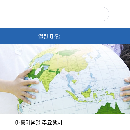
열린 마당
공
지
사
항
Q&A
기
증
안
아동기념일 주요행사
내