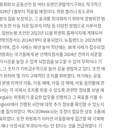
위원회와의 공동선언 등 여타 유엔인권협약기구와도 적극적으
024년 1월부터 적용될 예정이다. 위원 벨리나 토도로바
반논평의 질을 보장하고, 그 효과를 최대화하기 위하여 광범위한 범
여 또한 아동 자문 팀과의 미팅 등 다양한 방법으로 이루어졌
 일반논평 초안은 2022년 11월 위원회 홈페이지에 게재되어
한 선택의정서는 2014년부터 운용되었다. 뉴질랜드는 2022년에
 중이며, 접수 사례는 매년 늘어 작년에는 38개 사례가 접수되었
위원회는 국가들에게 본 선택의정서를 2024년 전까지 비준할
원회의 가시성을 높일 수 있게 되었음을 보고할 수 있어 무척이나 기
, 그 숫자가 기하급수적으로 늘어 감을 경험하고 있다. 또한 매
끌어내기 위하여 몇 가지 구체적인 조치를 취하였다. 여기에는 공동
력 분쟁 지역의 아동, 아동 매매, 아동 성 매매, 아동 음란물에 관
서는 각 국에서 조치를 취할 수 있도록 관련한 정보를 보낼 예
gia)는 위원회가 중요한 업무를 진행하고 그 목표를 이룰 수
 region)에서 진행된 사안에 대한 추가 정보를 확인할 수 있는지
 질의하였다. 멕시코(Mexico)는 조정이 필요한 상호 소통에
 표하였다. 또한 위원회가 이러한 아동들에게 접근할 때 극복해
 규제나 의정서로 부과되어서는 안 된다는 것을 언급하였다. 기