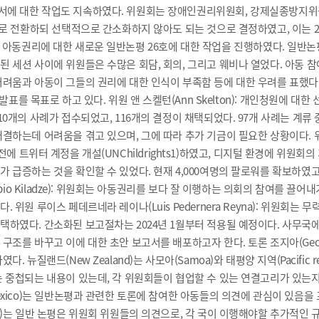
정서에 대한 작업도 지속하였다. 위원회는 장애인권리위원회, 강제실종방지
차로 전환하되 선택적으로 간소화하지 않아도 되는 것으로 결정하였고, 이는 2
춘 환경과 아동권리에 대한 새로운 일반논평 26호에 대한 작업을 진행하였다. 일
 세션 사이에 위원들은 수많은 회담, 회의, 그리고 웨비나 열었다. 아동 참
려움과 아동이 그들의 권리에 대한 인식이 부족함 등에 대한 우려를 표했다.
발표를 목표로 하고 있다. 위원 앤 스켈턴(Ann Skelton): 개인청원에 대
0개의 사례가 접수되었고, 116개의 결정이 채택되었다. 97개 사례는 계류
해결하는데 어려움을 겪고 있으며, 그에 따라 추가 기금이 필요한 상황이다. 
 1년 전에 트위터 계정을 개설(UNChildrights1)하였고, 디지털 환경에 위
 급증하는 것을 확인할 수 있었다. 현재 4,000여명의 팔로워를 확보하였고
opio Kiladze): 위원회는 아동권리를 보다 잘 이행하는 의회의 참여를 
원 루이스 페데르네라 레이나(Luis Pedernera Reyna): 위원회는 무
택하였다. 간소화된 보고절차는 2024년 1월부터 적용될 예정이다. 사무국에
구조를 바꾸고 이에 대한 초안 보고서를 배포하고자 한다. 토론 조지아(Geor
 뉴질랜드(New Zealand)는 사모아(Samoa)와 태평양 지역(Pacific
 중첩되는 내용이 있는데, 각 위원회들이 협업할 수 있는 연결고리가 있는지를
exico)는 일반논평과 관련한 토론에 참여한 아동들의 의견에 관심이 있음을
a)는 일반 논평은 위원회 위원들의 의견으로, 각 국이 이행해야할 추가적인