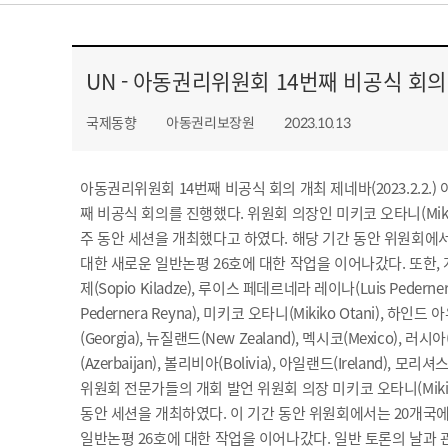
시
로
대
보
UN - 아동권리위원회 14번째 비공식 회의
별
는
국제동향
아동권리보장원
2023.10.13
검
아
색
동
아동권리위원회 14번째 비공식 회의 개최 제네바(2023.2.2
유
역
째 비공식 회의를 진행했다. 위원회 의장인 미키코 오타니(Mikik
형
사
주 동안 세션을 개최했다고 하였다. 해당 기간 동안 위원회에
별
아
대한 새로운 일반논평 26호에 대한 작업을 이어나갔다. 또한, 개회발언을
제(Sopio Kiladze), 루이스 페데르네라 레이나(Luis Pedern
검
동
Pedernera Reyna), 미키코 오타니(Mikiko Otani), 하인
색
권
(Georgia), 뉴질랜드(New Zealand), 멕시코(Mexico
리
(Azerbaijan), 볼리비아(Bolivia), 아일랜드(Ireland)
위원회 전문가들의 개회 발언 위원회 의장 미키코 오타니(Mikiko
이
동안 세션을 개최하였다. 이 기간 동안 위원회에서는 20개국
슈
일반논평 26호에 대한 작업을 이어나갔다. 일반 토론의 날과 