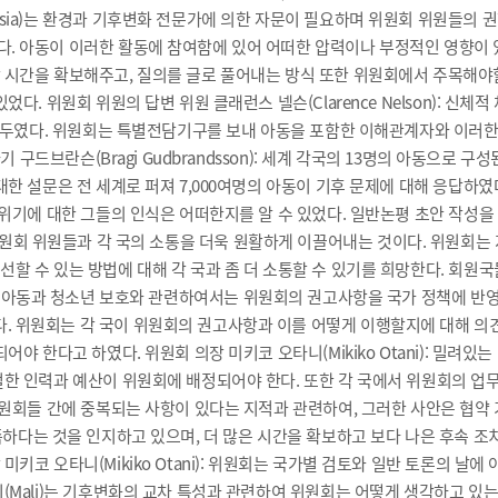
sia)는 환경과 기후변화 전문가에 의한 자문이 필요하며 위원회 위원들의 권
. 아동이 이러한 활동에 참여함에 있어 어떠한 압력이나 부정적인 영향이 
 시간을 확보해주고, 질의를 글로 풀어내는 방식 또한 위원회에서 주목해야
. 위원회 위원의 답변 위원 클래런스 넬슨(Clarence Nelson): 신체적
의 화두였다. 위원회는 특별전담기구를 보내 아동을 포함한 이해관계자와 이러
기 구드브란슨(Bragi Gudbrandsson): 세계 각국의 13명의 아동으로 
한 설문은 전 세계로 퍼져 7,000여명의 아동이 기후 문제에 대해 응답하였
 위기에 대한 그들의 인식은 어떠한지를 알 수 있었다. 일반논평 초안 작성
중 하나는 위원회 위원들과 각 국의 소통을 더욱 원활하게 이끌어내는 것이다. 위
할 수 있는 방법에 대해 각 국과 좀 더 소통할 수 있기를 희망한다. 회원국
Reyes)는 아동과 청소년 보호와 관련하여서는 위원회의 권고사항을 국가 정책에
. 위원회는 각 국이 위원회의 권고사항과 이를 어떻게 이행할지에 대해 의
야 한다고 하였다. 위원회 의장 미키코 오타니(Mikiko Otani): 밀려있
절한 인력과 예산이 위원회에 배정되어야 한다. 또한 각 국에서 위원회의 업
위원회들 간에 중복되는 사항이 있다는 지적과 관련하여, 그러한 사안은 협약
시간이 부족하다는 것을 인지하고 있으며, 더 많은 시간을 확보하고 보다 나은 후
키코 오타니(Mikiko Otani): 위원회는 국가별 검토와 일반 토론의 날
리(Mali)는 기후변화의 교차 특성과 관련하여 위원회는 어떻게 생각하고 있