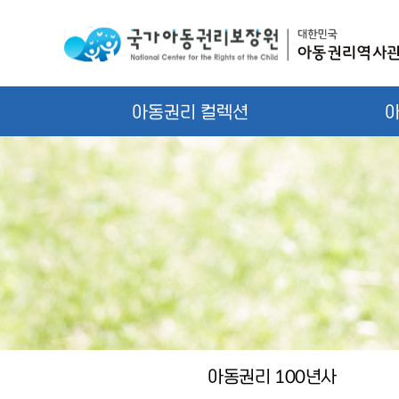
아동권리 컬렉션
통
아
합
동
검
권
색
리
주
100
제
년
별
사
검
시
아동권리
년사
100
색
대