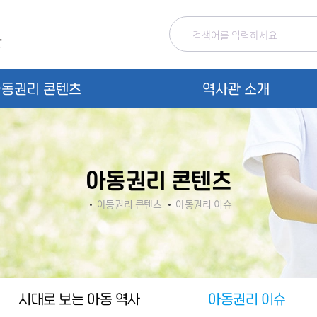
검색어입력
아동권리 콘텐츠
역사관 소개
소
개
아동권리 콘텐츠
소
장
아동권리 콘텐츠
아동권리 이슈
자
료
안
내
시대로 보는 아동 역사
아동권리 이슈
이