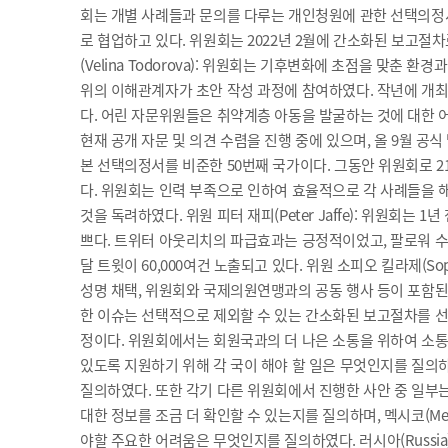
아
회는 개별 사례들과 문의를 다루는 개인청원에 관한 선택의
로 협업하고 있다. 위원회는 2022년 2월에 간소화된 보고절
동
(Velina Todorova): 위원회는 기후변화에 초점을 맞
기
위의 이해관계자가 초안 작성 과정에 참여하였다. 작년에 개최된
념
다. 어린 자문위원들은 취약계층 아동을 발굴하는 것에 대한 어
현재 공개 자문 및 의견 수렴을 진행 중에 있으며, 올 9월 공식 
일
본 선택의정서를 비준한 50번째 국가이다. 그동안 위원회로 21
주
다. 위원회는 인력 부족으로 인하여 효율적으로 각 사례들을 
요
것을 독려하였다. 위원 피터 재피(Peter Jaffe): 위원회는
쁘다. 트위터 아웃리치의 파급효과는 긍정적이었고, 팔로워 수가
행
달 트윗이 60,000여건 노출되고 있다. 위원 소피오 킬라제(S
사
성명 채택, 위원회와 국제의원연맹과의 공동 행사 등이 포함된다. 위
한 이슈는 선택적으로 제외할 수 있는 간소화된 보고절차를 선
정이다. 위원회에서는 회원국과의 더 나은 소통을 위하여 소통 
있도록 지원하기 위해 각 국이 해야 할 일은 무엇인지를 질의하였다.
질의하였다. 또한 각기 다른 위원회에서 진행한 사안 중 일부는
대한 정보를 조금 더 확인할 수 있는지를 질의하며, 멕시코(M
야할 주요한 어려움은 무엇인지를 질의하였다. 러시아(Russi